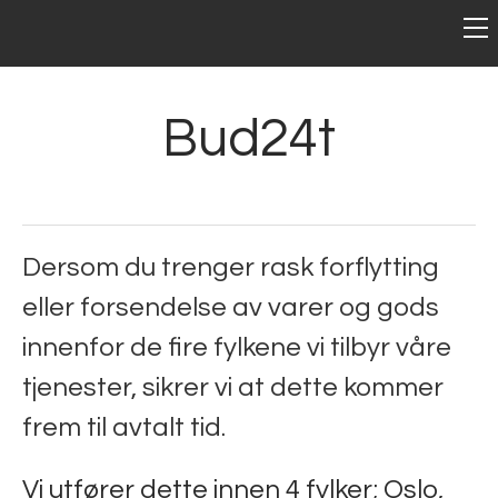
HJEM
OM OSS
Kontaktpersoner
TJENESTER
Bud24t
Ledige stillinger
Håndverk
Snekkerarbeid
Renhold
Gulvlegging
Vaktmester
Flyttevask
Dersom du trenger rask forflytting
Generelt vedlikehold
Trappevask
Rørlegger
Sparkling
eller forsendelse av varer og
gods
Storrengjøring
Bygårdsdrift
Tapetsering
Elektriker
innenfor de fire fylkene vi tilbyr våre
Fasaderehabilitering
Feiing & spyling
Vinduspuss
Transport
tjenester, sikrer vi at dette kommer
Bedrift & kontorflytting
Rydding & bortkjøring
Betongrehabilitering
Matteservice
frem til avtalt tid.
Gartner & gressklipping
Hjemmeservice
Privat flytting
Fasadevask
Vi utfører dette innen 4 fylker; Oslo,